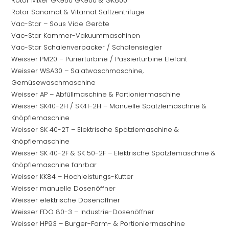
Rotor Mixer GK950 GK900 & GK600
Rotor Sanamat & Vitamat Saftzentrifuge
Vac-Star – Sous Vide Geräte
Vac-Star Kammer-Vakuummaschinen
Vac-Star Schalenverpacker / Schalensiegler
Weisser PM20 – Pürierturbine / Passierturbine Elefant
Weisser WSA30 – Salatwaschmaschine,
Gemüsewaschmaschine
Weisser AP – Abfüllmaschine & Portioniermaschine
Weisser SK40-2H / SK41-2H – Manuelle Spätzlemaschine &
Knöpflemaschine
Weisser SK 40-2T – Elektrische Spätzlemaschine &
Knöpflemaschine
Weisser SK 40-2F & SK 50-2F – Elektrische Spätzlemaschine &
Knöpflemaschine fahrbar
Weisser KK84 – Hochleistungs-Kutter
Weisser manuelle Dosenöffner
Weisser elektrische Dosenöffner
Weisser FDO 80-3 – Industrie-Dosenöffner
Weisser HP93 – Burger-Form- & Portioniermaschine