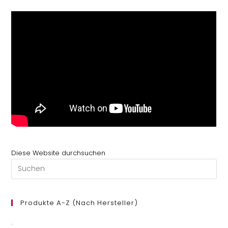
Diese Website durchsuchen
Pre
Es
to
clo
Produkte A-Z (nach Hersteller)
th
.
se