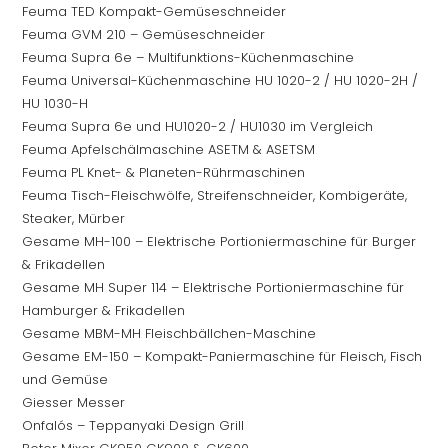
Feuma TED Kompakt-Gemüseschneider
pan
Feuma GVM 210 – Gemüseschneider
Feuma Supra 6e – Multifunktions-Küchenmaschine
Feuma Universal-Küchenmaschine HU 1020-2 / HU 1020-2H /
HU 1030-H
Feuma Supra 6e und HU1020-2 / HU1030 im Vergleich
Feuma Apfelschälmaschine ASETM & ASETSM
Feuma PL Knet- & Planeten-Rührmaschinen
Feuma Tisch-Fleischwölfe, Streifenschneider, Kombigeräte,
Steaker, Mürber
Gesame MH-100 – Elektrische Portioniermaschine für Burger
& Frikadellen
Gesame MH Super 114 – Elektrische Portioniermaschine für
Hamburger & Frikadellen
Gesame MBM-MH Fleischbällchen-Maschine
Gesame EM-150 – Kompakt-Paniermaschine für Fleisch, Fisch
und Gemüse
Giesser Messer
Onfalós – Teppanyaki Design Grill