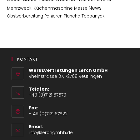
News
Mehrzweck-Küchenmaschine
Messe
Obstvorbereitung
Panieren
Plancha
Teppanyaki
KONTAKT
Werksvertretungen Lerch GmbH
Rheinstrasse 37, 72768 Reutlingen
Telefon:
+49 (0)7121 67579
Opens
Fax:
in
+ 49 (0)7121 67522
your
application
Email:
Opens
info@lerchgmbh.de
in