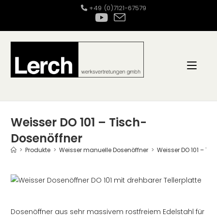
Zum
+49 (0)7121-67579
Inhalt
springen
Weisser DO 101 – Tisch-
Dosenöffner
>
Produkte
>
Weisser manuelle Dosenöffner
>
Weisser DO 101 – Ti
Dosenöffner aus sehr massivem rostfreiem Edelstahl für