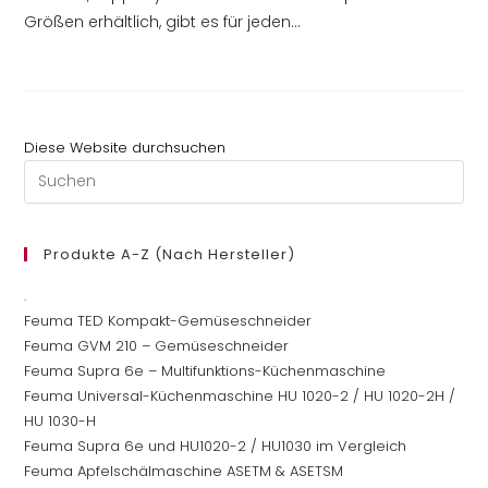
Größen erhältlich, gibt es für jeden…
Diese Website durchsuchen
Pre
Es
to
clo
Produkte A-Z (nach Hersteller)
th
.
se
Feuma TED Kompakt-Gemüseschneider
pan
Feuma GVM 210 – Gemüseschneider
Feuma Supra 6e – Multifunktions-Küchenmaschine
Feuma Universal-Küchenmaschine HU 1020-2 / HU 1020-2H /
HU 1030-H
Feuma Supra 6e und HU1020-2 / HU1030 im Vergleich
Feuma Apfelschälmaschine ASETM & ASETSM