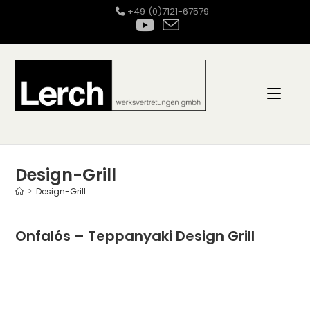
Zum
+49 (0)7121-67579
Inhalt
springen
Design-Grill
>
Design-Grill
Onfalós – Teppanyaki Design Grill