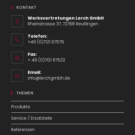
KONTAKT
Werksvertretungen Lerch GmbH
Rheinstrasse 37, 72768 Reutlingen
Telefon:
+49 (0)7121 67579
Opens
Fax:
in
+ 49 (0)7121 67522
your
application
Email:
Opens
info@lerchgmbh.de
in
your
THEMEN
application
Produkte
Service / Ersatzteile
Referenzen