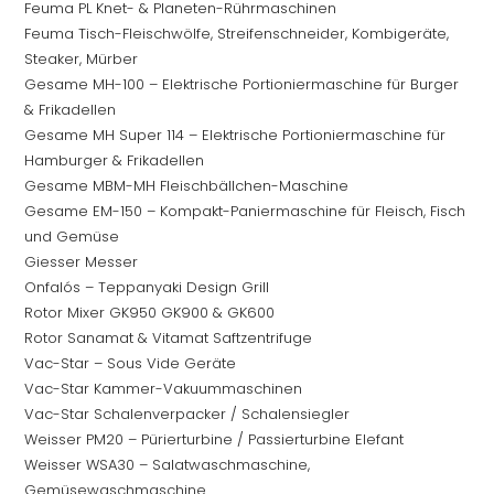
Feuma PL Knet- & Planeten-Rührmaschinen
Feuma Tisch-Fleischwölfe, Streifenschneider, Kombigeräte,
Steaker, Mürber
Gesame MH-100 – Elektrische Portioniermaschine für Burger
& Frikadellen
Gesame MH Super 114 – Elektrische Portioniermaschine für
Hamburger & Frikadellen
Gesame MBM-MH Fleischbällchen-Maschine
Gesame EM-150 – Kompakt-Paniermaschine für Fleisch, Fisch
und Gemüse
Giesser Messer
Onfalós – Teppanyaki Design Grill
Rotor Mixer GK950 GK900 & GK600
Rotor Sanamat & Vitamat Saftzentrifuge
Vac-Star – Sous Vide Geräte
Vac-Star Kammer-Vakuummaschinen
Vac-Star Schalenverpacker / Schalensiegler
Weisser PM20 – Pürierturbine / Passierturbine Elefant
Weisser WSA30 – Salatwaschmaschine,
Gemüsewaschmaschine