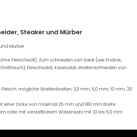
eider, Steaker und Mürber
hne Fleischwolf). Zum schneiden von Salat (wie Endivie,
chnittlauch), Fleischsalat, Käsesalat, streifenschneiden von
, Fleisch: mögliche Streifenbreiten: 3,3 mm; 5,0 mm; 10 mm; 20
t einer Dicke von maximal 25 mm und 180 mm Breite.
mm oder mit verstellbarem Walzensatz mit 1,0 bis 5,0 mm