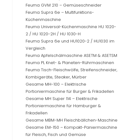
panel.
Feuma GVM 210 – Gemüseschneider
Feuma Supra 6e – Multifunktions-
Küchenmaschine
Feuma Universal-Küchenmaschine HU 1020-
2 / HU 1020-2H / HU 1030-H
Feuma Supra 6e und HU1020-2 / HU1030 im
Vergleich
Feuma Apfelschälmaschine ASETM & ASETSM
Feuma PL Knet- & Planeten-Rührmaschinen
Feuma Tisch-Fleischwölfe, Streifenschneider,
Kombigeräte, Steaker, Mürber
Gesame MH-100 – Elektrische
Portioniermaschine für Burger & Frikadellen
Gesame MH Super 114 – Elektrische
Portioniermaschine für Hamburger &
Frikadellen
Gesame MBM-MH Fleischbällchen-Maschine
Gesame EM-150 – Kompakt-Paniermaschine
für Fleisch, Fisch und Gemüse