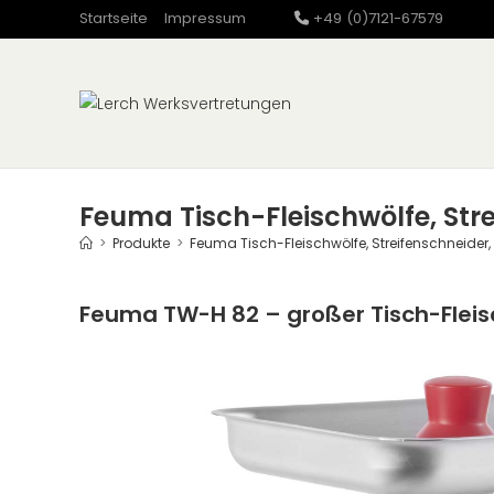
Zum
Startseite
Impressum
+49 (0)7121-67579
Inhalt
springen
Feuma Tisch-Fleischwölfe, Str
>
Produkte
>
Feuma Tisch-Fleischwölfe, Streifenschneider,
Feuma TW-H 82 – großer Tisch-Fleis