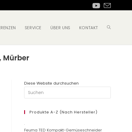
ERENZEN
SERVICE
ÜBER UNS
KONTAKT
Website-
, Mürber
Suche
Diese Website durchsuchen
Press
umschalten
Escape
to
close
Produkte A-Z (nach Hersteller)
the
.
search
Feuma TED Kompakt-Gemüseschneider