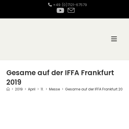
Zum
+49 (0)7121-67579
Inhalt
springen
Gesame auf der IFFA Frankfurt
2019
>
2019
>
April
>
11.
>
Messe
>
Gesame auf der IFFA Frankfurt 2019