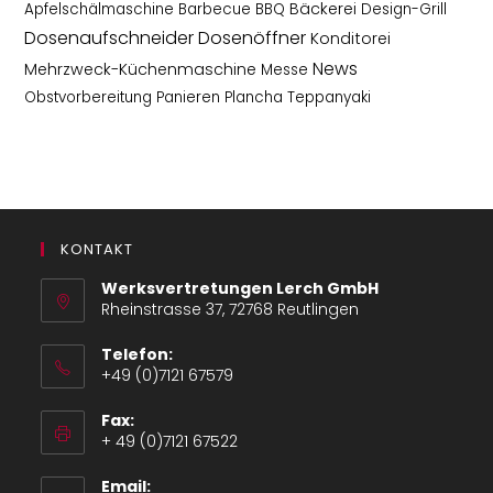
Bäckerei
Apfelschälmaschine
Barbecue
BBQ
Design-Grill
Dosenaufschneider
Dosenöffner
Konditorei
News
Mehrzweck-Küchenmaschine
Messe
Obstvorbereitung
Panieren
Plancha
Teppanyaki
KONTAKT
Werksvertretungen Lerch GmbH
Rheinstrasse 37, 72768 Reutlingen
Telefon:
+49 (0)7121 67579
Opens
Fax:
in
+ 49 (0)7121 67522
your
application
Email: