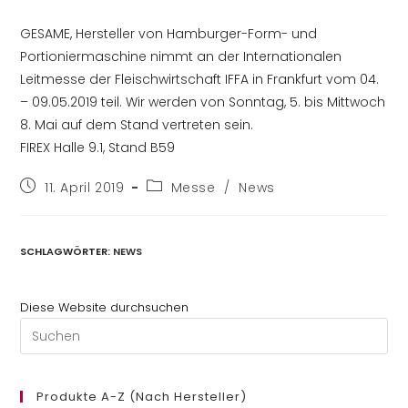
GESAME, Hersteller von Hamburger-Form- und
Portioniermaschine nimmt an der Internationalen
Leitmesse der Fleischwirtschaft IFFA in Frankfurt vom 04.
– 09.05.2019 teil. Wir werden von Sonntag, 5. bis Mittwoch
8. Mai auf dem Stand vertreten sein.
FIREX Halle 9.1, Stand B59
Beitrag
Beitrags-
11. April 2019
Messe
/
News
veröffentlicht:
Kategorie:
SCHLAGWÖRTER
:
NEWS
Diese Website durchsuchen
Pre
Es
to
clo
Produkte A-Z (nach Hersteller)