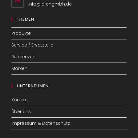
Opens
info@lerchgmbh.de
in
your
THEMEN
application
Produkte
Service / Ersatzteile
Referenzen
Marken
UNTERNEHMEN
Kontakt
Über uns
Impressum & Datenschutz