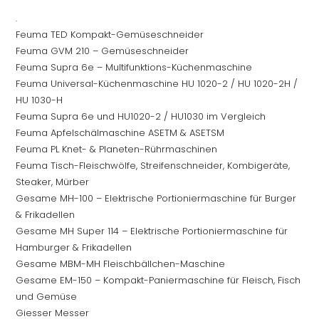
th
.
se
Feuma TED Kompakt-Gemüseschneider
pan
Feuma GVM 210 – Gemüseschneider
Feuma Supra 6e – Multifunktions-Küchenmaschine
Feuma Universal-Küchenmaschine HU 1020-2 / HU 1020-2H /
HU 1030-H
Feuma Supra 6e und HU1020-2 / HU1030 im Vergleich
Feuma Apfelschälmaschine ASETM & ASETSM
Feuma PL Knet- & Planeten-Rührmaschinen
Feuma Tisch-Fleischwölfe, Streifenschneider, Kombigeräte,
Steaker, Mürber
Gesame MH-100 – Elektrische Portioniermaschine für Burger
& Frikadellen
Gesame MH Super 114 – Elektrische Portioniermaschine für
Hamburger & Frikadellen
Gesame MBM-MH Fleischbällchen-Maschine
Gesame EM-150 – Kompakt-Paniermaschine für Fleisch, Fisch
und Gemüse
Giesser Messer