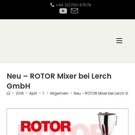
Zum
+49 (0)7121-67579
Inhalt
springen
Neu – ROTOR Mixer bei Lerch
GmbH
>
2016
>
April
>
1.
>
Allgemein
>
Neu – ROTOR Mixer bei Lerch Gmb