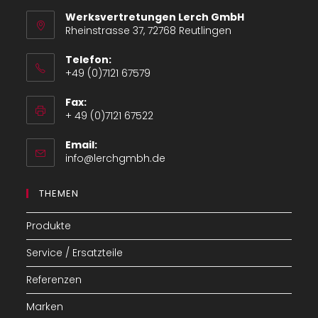
Werksvertretungen Lerch GmbH
Rheinstrasse 37, 72768 Reutlingen
Telefon:
+49 (0)7121 67579
Opens
Fax:
in
+ 49 (0)7121 67522
your
application
Email:
Opens
info@lerchgmbh.de
in
your
THEMEN
application
Produkte
Service / Ersatzteile
Referenzen
Marken