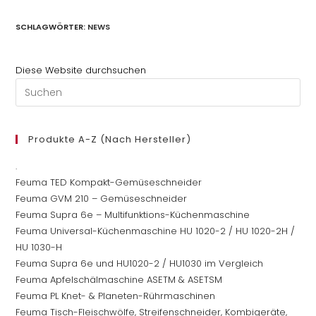
SCHLAGWÖRTER
:
NEWS
Diese Website durchsuchen
Pre
Es
to
clo
Produkte A-Z (nach Hersteller)
th
.
se
Feuma TED Kompakt-Gemüseschneider
pan
Feuma GVM 210 – Gemüseschneider
Feuma Supra 6e – Multifunktions-Küchenmaschine
Feuma Universal-Küchenmaschine HU 1020-2 / HU 1020-2H /
HU 1030-H
Feuma Supra 6e und HU1020-2 / HU1030 im Vergleich
Feuma Apfelschälmaschine ASETM & ASETSM
Feuma PL Knet- & Planeten-Rührmaschinen
Feuma Tisch-Fleischwölfe, Streifenschneider, Kombigeräte,